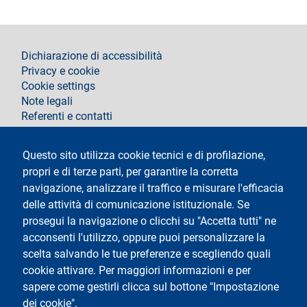
footer
Dichiarazione di accessibilità
Privacy e cookie
Cookie settings
Note legali
Referenti e contatti
Segui La Statale su
Questo sito utilizza cookie tecnici e di profilazione,
propri e di terze parti, per garantire la corretta
navigazione, analizzare il traffico e misurare l'efficacia
delle attività di comunicazione istituzionale. Se
prosegui la navigazione o clicchi su "Accetta tutti" ne
acconsenti l'utilizzo, oppure puoi personalizzare la
Testo
Università degli Studi di Milano
scelta salvando le tue preferenze e scegliendo quali
Via Festa del Perdono 7 - 20122 Milano
cookie attivare. Per maggiori informazioni e per
Tel.
+39 02 5032 5032
Posta elettronica certificata
sapere come gestirli clicca sul bottone "Impostazione
dei cookie".
Logo