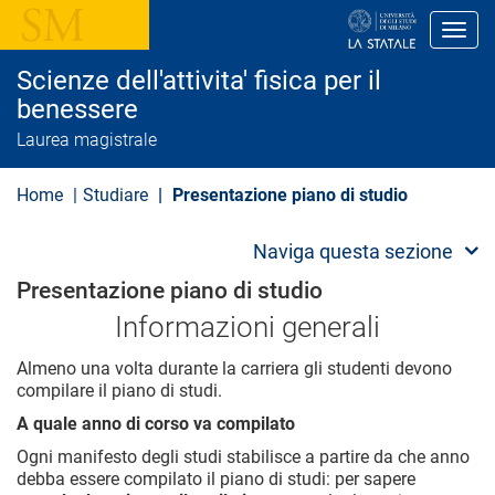
S
a
Toggl
l
t
Scienze dell'attivita' fisica per il
a
a
benessere
l
Laurea magistrale
c
o
n
Home
Studiare
Presentazione piano di studio
t
e
n
Naviga questa sezione
u
t
Presentazione piano di studio
o
p
Informazioni generali
r
i
n
Almeno una volta durante la carriera gli studenti devono
c
compilare il piano di studi.
i
p
A quale anno di corso va compilato
a
Ogni manifesto degli studi stabilisce a partire da che anno
l
e
debba essere compilato il piano di studi: per sapere